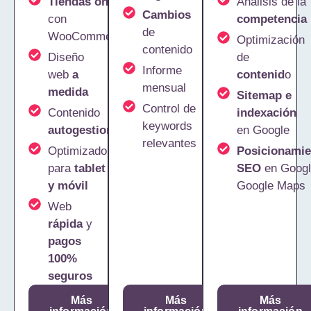
Tiendas online
Análisis de la
Cambios
con
competencia
de
WooCommerce
Optimización
contenido
Diseño
de
Informe
web
a
contenid
o
mensual
medida
Sitemap e
Control de
Contenido
indexación
keywords
autogestionable
en Google
relevantes
Optimizado
Posicionamie
para
tablet
SEO
en Googl
y móvil
Google Maps
Web
rápida
y
pagos
100%
seguros
Más
Más
Más