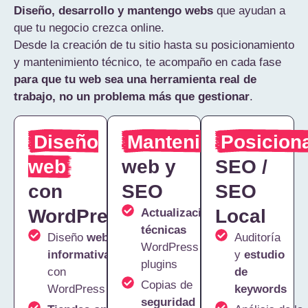
Diseño, desarrollo y mantengo webs
que ayudan a
que tu negocio crezca online.
Desde la creación de tu sitio hasta su posicionamiento
y mantenimiento técnico, te acompaño en cada fase
para que tu web sea una herramienta real de
trabajo, no un problema más que gestionar
.
Diseño
Mantenimiento
Posicion
web
web y
SEO /
con
SEO
SEO
WordPress
Local
Actualizaciones
técnicas
Diseño
webs
Auditoría
WordPress y
informativas
y
estudio
plugins
con
de
Copias de
WordPress
keywords
seguridad