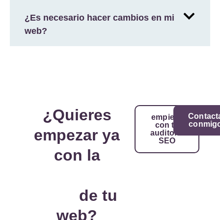
¿Es necesario hacer cambios en mi
web?
¿Quieres
Contact
empieza
conmig
con tu
empezar ya
auditoría
SEO
con la
estrategia
SEO
de tu
web?