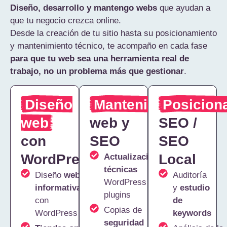
Diseño, desarrollo y mantengo webs
que ayudan a
que tu negocio crezca online.
Desde la creación de tu sitio hasta su posicionamiento
y mantenimiento técnico, te acompaño en cada fase
para que tu web sea una herramienta real de
trabajo, no un problema más que gestionar
.
Diseño
Mantenimiento
Posicion
web
web y
SEO /
con
SEO
SEO
WordPress
Local
Actualizaciones
técnicas
Diseño
webs
Auditoría
WordPress y
informativas
y
estudio
plugins
con
de
Copias de
WordPress
keywords
seguridad