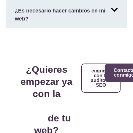
¿Es necesario hacer cambios en mi
web?
¿Quieres
Contact
empieza
conmig
con tu
empezar ya
auditoría
SEO
con la
estrategia
SEO
de tu
web?