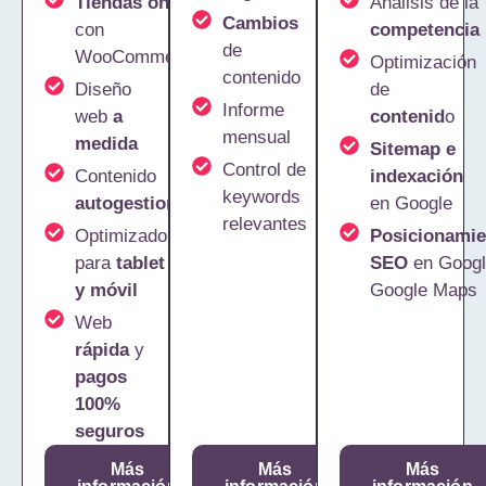
Tiendas online
Análisis de la
Cambios
con
competencia
de
WooCommerce
Optimización
contenido
Diseño
de
Informe
web
a
contenid
o
mensual
medida
Sitemap e
Control de
Contenido
indexación
keywords
autogestionable
en Google
relevantes
Optimizado
Posicionamie
para
tablet
SEO
en Googl
y móvil
Google Maps
Web
rápida
y
pagos
100%
seguros
Más
Más
Más