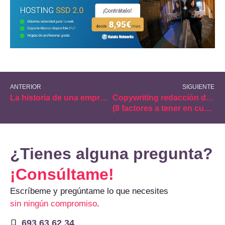
ANTERIOR
SIGUIENTE
La historia de una empresa y su competencia
Copywriting redacción de textos para web
(8 factores a tener en cuenta)
¿Tienes alguna pregunta?
¡Consúltame!
Escríbeme y pregúntame lo que necesites
sin ningún compromiso
.
693 63 62 34