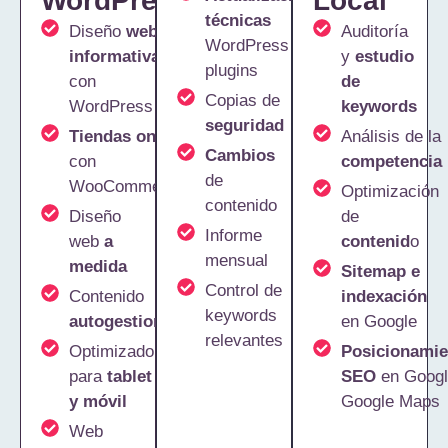
WordPress
Local
técnicas
Diseño
webs
Auditoría
WordPress y
informativas
y
estudio
plugins
con
de
Copias de
WordPress
keywords
seguridad
Tiendas online
Análisis de la
Cambios
con
competencia
de
WooCommerce
Optimización
contenido
Diseño
de
Informe
web
a
contenid
o
mensual
medida
Sitemap e
Control de
Contenido
indexación
keywords
autogestionable
en Google
relevantes
Optimizado
Posicionamie
para
tablet
SEO
en Googl
y móvil
Google Maps
Web